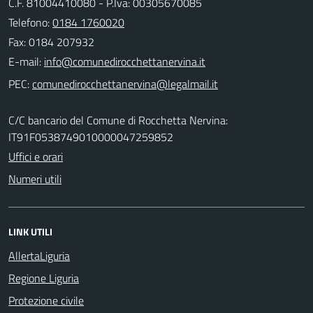
C.F. 81004410080 - P.Iva: 00305670085
Telefono:
0184 1760020
Fax: 0184 207932
E-mail:
PEC:
C/C bancario del Comune di Rocchetta Nervina:
IT91F0538749010000047259852
Uffici e orari
Numeri utili
LINK UTILI
AllertaLiguria
Regione Liguria
Protezione civile