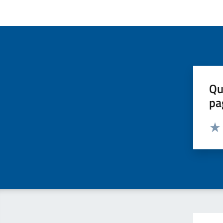
Qu
pa
Valut
Valu