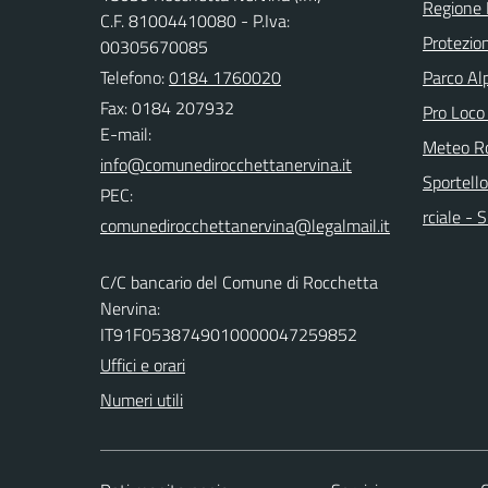
Regione 
C.F. 81004410080 - P.Iva:
Protezion
00305670085
Telefono:
0184 1760020
Parco Alp
Fax: 0184 207932
Pro Loco
E-mail:
Meteo Ro
Sportello
PEC:
rciale -
C/C bancario del Comune di Rocchetta
Nervina:
IT91F0538749010000047259852
Uffici e orari
Numeri utili