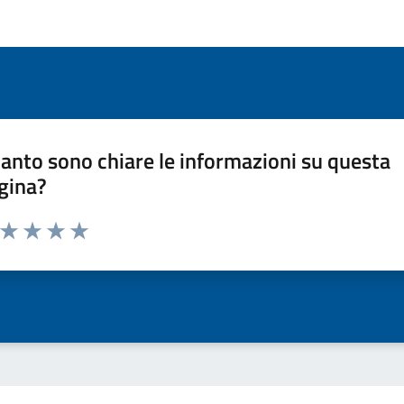
anto sono chiare le informazioni su questa
gina?
a da 1 a 5 stelle la pagina
ta 1 stelle su 5
Valuta 2 stelle su 5
Valuta 3 stelle su 5
Valuta 4 stelle su 5
Valuta 5 stelle su 5