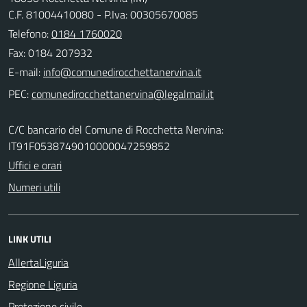
C.F. 81004410080 - P.Iva: 00305670085
Telefono:
0184 1760020
Fax: 0184 207932
E-mail:
PEC:
C/C bancario del Comune di Rocchetta Nervina:
IT91F0538749010000047259852
Uffici e orari
Numeri utili
LINK UTILI
AllertaLiguria
Regione Liguria
Protezione civile