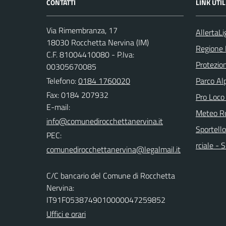
CONTATTI
LINK UTIL
Via Rimembranza, 17
AllertaLi
18030 Rocchetta Nervina (IM)
Regione 
C.F. 81004410080 - P.Iva:
Protezion
00305670085
Telefono:
0184 1760020
Parco Alp
Fax: 0184 207932
Pro Loco
E-mail:
Meteo Ro
Sportello
PEC:
rciale -
C/C bancario del Comune di Rocchetta
Nervina:
IT91F0538749010000047259852
Uffici e orari