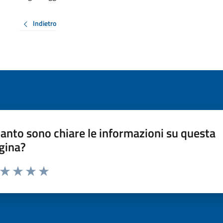
Indietro
anto sono chiare le informazioni su questa
gina?
a da 1 a 5 stelle la pagina
ta 1 stelle su 5
Valuta 2 stelle su 5
Valuta 3 stelle su 5
Valuta 4 stelle su 5
Valuta 5 stelle su 5