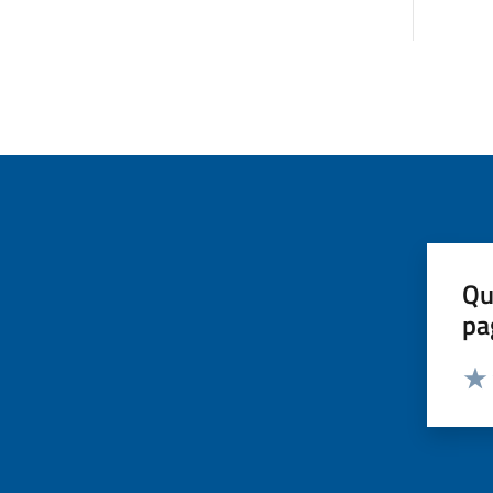
Qu
pa
Valut
Valu