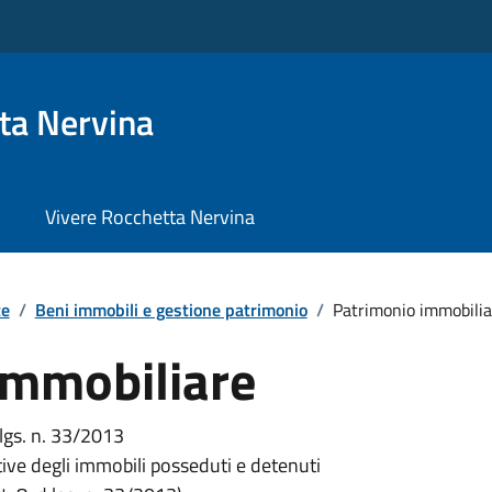
ta Nervina
Vivere Rocchetta Nervina
te
/
Beni immobili e gestione patrimonio
/
Patrimonio immobilia
immobiliare
.lgs. n. 33/2013
tive degli immobili posseduti e detenuti