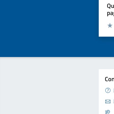
Qu
pa
Valut
Valu
Con