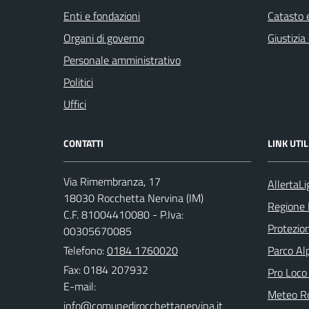
Enti e fondazioni
Catasto e
Organi di governo
Giustizia
Personale amministrativo
Politici
Uffici
CONTATTI
LINK UTIL
Via Rimembranza, 17
AllertaLi
18030 Rocchetta Nervina (IM)
Regione 
C.F. 81004410080 - P.Iva:
Protezion
00305670085
Telefono:
0184 1760020
Parco Alp
Fax: 0184 207932
Pro Loco
E-mail:
Meteo Ro