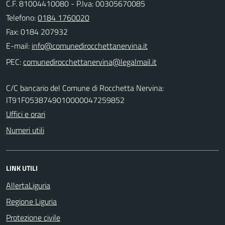
C.F. 81004410080 - P.Iva: 00305670085
Telefono:
0184 1760020
Fax: 0184 207932
E-mail:
PEC:
C/C bancario del Comune di Rocchetta Nervina:
IT91F0538749010000047259852
Uffici e orari
Numeri utili
LINK UTILI
AllertaLiguria
Regione Liguria
Protezione civile