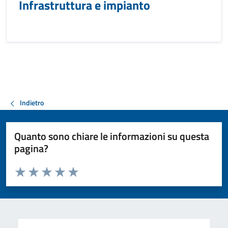
Infrastruttura e impianto
Indietro
Quanto sono chiare le informazioni su questa
pagina?
Valuta da 1 a 5 stelle la pagina
Valuta 1 stelle su 5
Valuta 2 stelle su 5
Valuta 3 stelle su 5
Valuta 4 stelle su 5
Valuta 5 stelle su 5