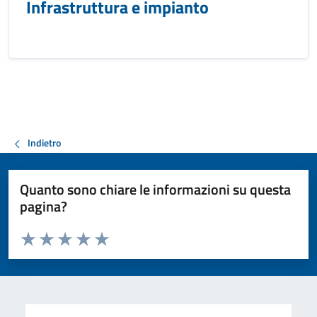
Infrastruttura e impianto
Indietro
Quanto sono chiare le informazioni su questa
pagina?
Valuta da 1 a 5 stelle la pagina
Valuta 1 stelle su 5
Valuta 2 stelle su 5
Valuta 3 stelle su 5
Valuta 4 stelle su 5
Valuta 5 stelle su 5