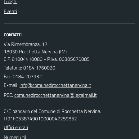
Luoghi
Eventi
CONTATTI
Via Rimembranza, 17
18030 Rocchetta Nervina (IM)
C.F. 81004410080 - P.Iva: 00305670085
Telefono:
0184 1760020
Fax: 0184 207932
E-mail:
PEC:
C/C bancario del Comune di Rocchetta Nervina:
IT91F0538749010000047259852
Uffici e orari
Numeri utili