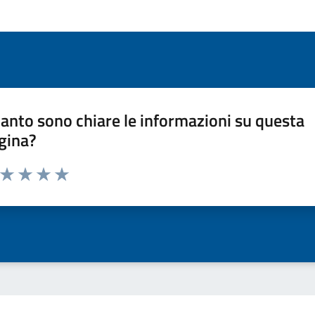
anto sono chiare le informazioni su questa
gina?
a da 1 a 5 stelle la pagina
ta 1 stelle su 5
Valuta 2 stelle su 5
Valuta 3 stelle su 5
Valuta 4 stelle su 5
Valuta 5 stelle su 5