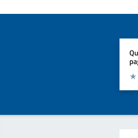
Qu
pa
Valut
Valu