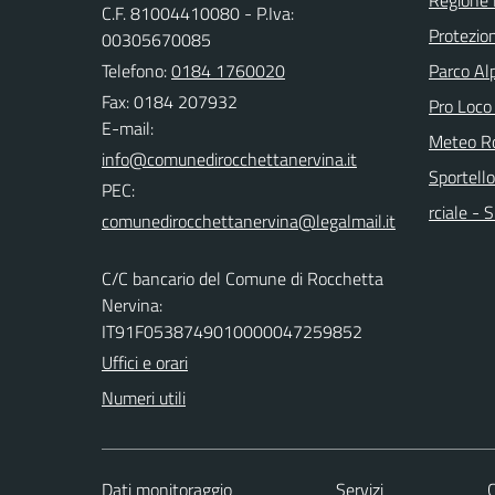
C.F. 81004410080 - P.Iva:
Protezion
00305670085
Telefono:
0184 1760020
Parco Alp
Fax: 0184 207932
Pro Loco
E-mail:
Meteo Ro
Sportello
PEC:
rciale -
C/C bancario del Comune di Rocchetta
Nervina:
IT91F0538749010000047259852
Uffici e orari
Numeri utili
Dati monitoraggio
Servizi
C