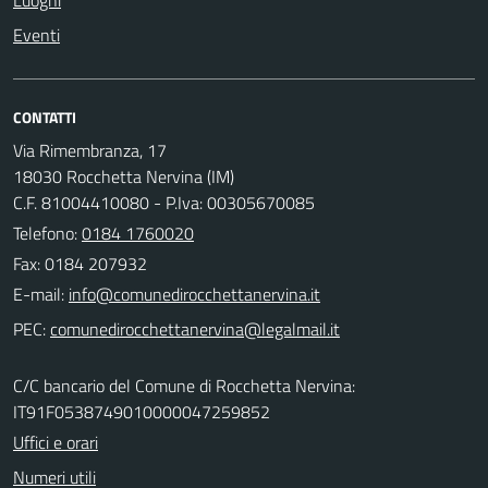
Luoghi
Eventi
CONTATTI
Via Rimembranza, 17
18030 Rocchetta Nervina (IM)
C.F. 81004410080 - P.Iva: 00305670085
Telefono:
0184 1760020
Fax: 0184 207932
E-mail:
PEC:
C/C bancario del Comune di Rocchetta Nervina:
IT91F0538749010000047259852
Uffici e orari
Numeri utili