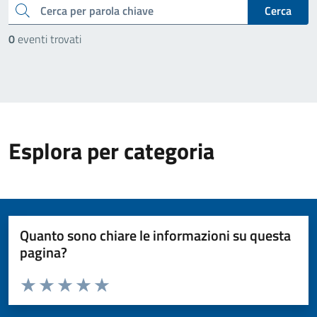
cerca
Cerca
0
eventi trovati
Esplora per categoria
Quanto sono chiare le informazioni su questa
pagina?
Valuta da 1 a 5 stelle la pagina
Valuta 1 stelle su 5
Valuta 2 stelle su 5
Valuta 3 stelle su 5
Valuta 4 stelle su 5
Valuta 5 stelle su 5