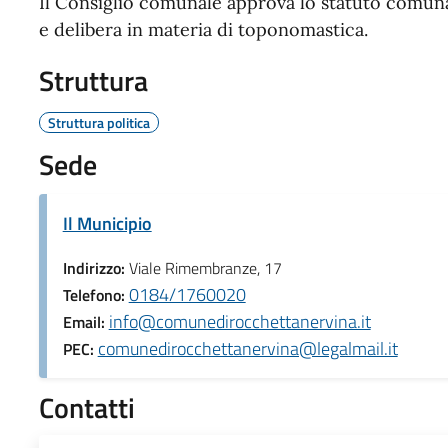
Il Consiglio comunale approva lo statuto comunal
e delibera in materia di toponomastica.
Struttura
Struttura politica
Sede
Il Municipio
Indirizzo:
Viale Rimembranze, 17
0184/1760020
Telefono:
info@comunedirocchettanervina.it
Email:
comunedirocchettanervina@legalmail.it
PEC:
Contatti