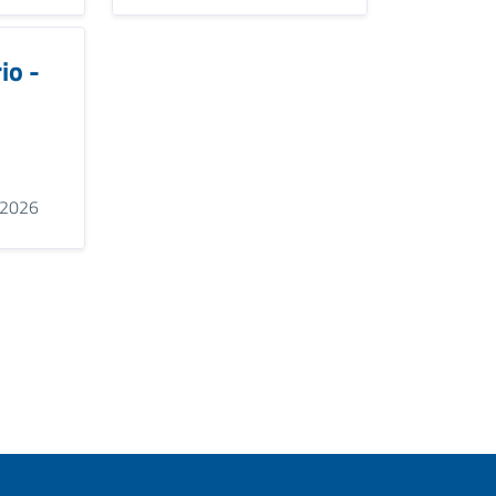
io -
2026