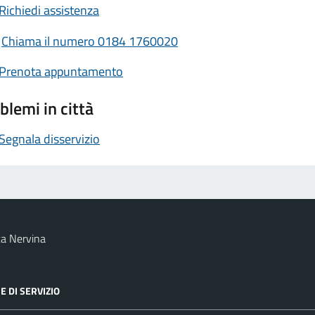
Richiedi assistenza
Chiama il numero 0184 1760020
Prenota appuntamento
blemi in città
Segnala disservizio
a Nervina
E DI SERVIZIO