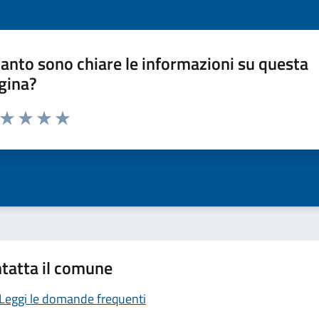
anto sono chiare le informazioni su questa
gina?
a da 1 a 5 stelle la pagina
ta 1 stelle su 5
Valuta 2 stelle su 5
Valuta 3 stelle su 5
Valuta 4 stelle su 5
Valuta 5 stelle su 5
tatta il comune
Leggi le domande frequenti