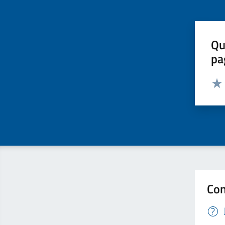
Qu
pa
Valut
Valu
Con