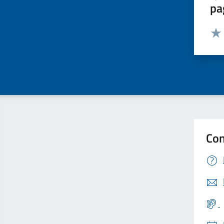
pa
Valut
Valu
Con