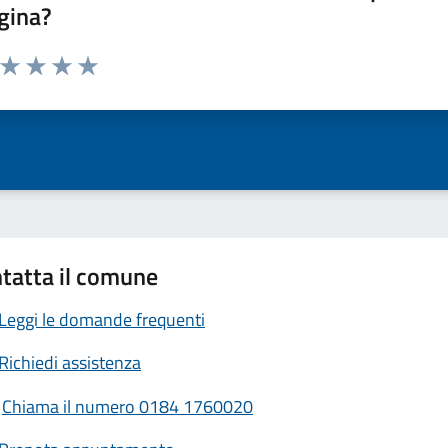
gina?
a da 1 a 5 stelle la pagina
ta 1 stelle su 5
Valuta 2 stelle su 5
Valuta 3 stelle su 5
Valuta 4 stelle su 5
Valuta 5 stelle su 5
tatta il comune
Leggi le domande frequenti
Richiedi assistenza
Chiama il numero 0184 1760020