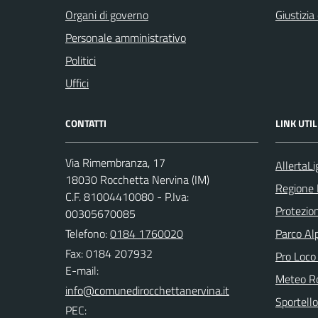
Organi di governo
Giustizia
Personale amministrativo
Politici
Uffici
CONTATTI
LINK UTIL
Via Rimembranza, 17
AllertaLi
18030 Rocchetta Nervina (IM)
Regione 
C.F. 81004410080 - P.Iva:
Protezion
00305670085
Telefono:
0184 1760020
Parco Alp
Fax: 0184 207932
Pro Loco
E-mail:
Meteo Ro
Sportello
PEC: