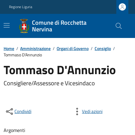
Regione Liguria
Comune di Rocchetta
Nervina
Home
/
Amministrazione
/
Organi di Governo
/
Consiglio
/
Tommaso D'Annunzio
Tommaso D'Annunzio
Consigliere/Assessore e Vicesindaco
Condividi
Vedi azioni
Argomenti